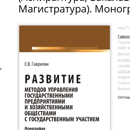
Магистратура). Моног
код 71
Гаврил
Год из
ISBN: 
Дисци
муниц
госуд
е
собст
Издате
Страни
Вид и
Оптов