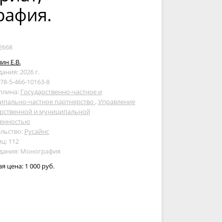
рафия.
2668
ин Е.В.
дания: 2026 г.
978-5-466-10163-8
плина:
Государственно-частное и
ипально-частное партнерство
,
Управление
арственной и муниципальной
венностью
льство:
Русайнс
ц: 112
здания: Монография
ая цена:
1 000 руб.