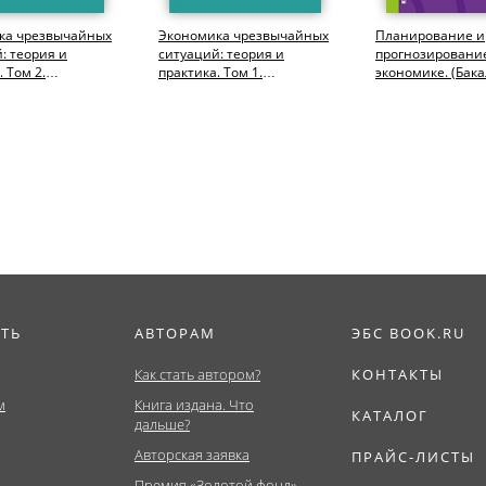
ка чрезвычайных
Экономика чрезвычайных
Планирование и
: теория и
ситуаций: теория и
прогнозировани
 Том 2.
практика. Том 1.
экономике. (Бака
риат,
(Бакалавриат,
Магистратура,
ура)....
Магистратура)....
Специалитет). У
ИТЬ
АВТОРАМ
ЭБС BOOK.RU
Как стать автором?
КОНТАКТЫ
м
Книга издана. Что
КАТАЛОГ
дальше?
Авторская заявка
ПРАЙС-ЛИСТЫ
Премия «Золотой фонд»