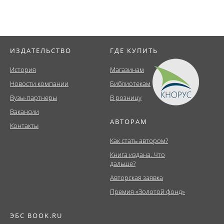
ИЗДАТЕЛЬСТВО
ГДЕ КУПИТЬ
История
Магазинам
Новости компании
Библиотекам
Вузы-партнеры
В розницу
Вакансии
АВТОРАМ
Контакты
Как стать автором?
Книга издана. Что
дальше?
Авторская заявка
Премия «Золотой фонд»
ЭБС BOOK.RU