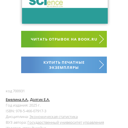
ЧИТАТЬ ОТРЫВОК НА BOOK.RU
КУПИТЬ ПЕЧАТНЫЕ
ЭКЗЕМПЛЯРЫ
код 700931
Емелина А.А.
,
Долгих Е.А.
Год издания: 2025 г.
ISBN: 978-5-466-07917-3
Дисциплина:
Экономическая статистика
ВУЗ автора:
Государственный университет управления
Издательство:
Русайнс