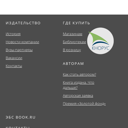
ИЗДАТЕЛЬСТВО
ГДЕ КУПИТЬ
История
Магазинам
Новости компании
Библиотекам
Вузы-партнеры
В розницу
Вакансии
АВТОРАМ
Контакты
Как стать автором?
Книга издана. Что
дальше?
Авторская заявка
Премия «Золотой фонд»
ЭБС BOOK.RU
КОНТАКТЫ