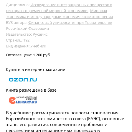
Дисциплина:
Исследование интеграционных процессов в
секторах современной мировой экономики
,
Мировая
экономика и международные экономические отношения
ВУЗ автора:
Финансовый университет при Правительстве
Российской Федерации
Издательство:
Русайнс
Страниц: 192
Вид издания: Учебник
Оптовая цена:
1 200 руб.
Купить в интернет-магазине
Книга размещена в базе
В учебнике рассматриваются вопросы становления
Евразийского экономического союза (ЕАЭС), основные
этапы его развития, современные проблемы и
перспективы интеграционных процессов в