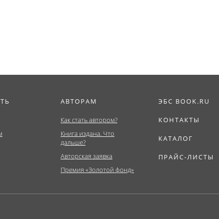
ура)....
Магистратура)....
Специалитет). У
ИТЬ
АВТОРАМ
ЭБС BOOK.RU
Как стать автором?
КОНТАКТЫ
м
Книга издана. Что
КАТАЛОГ
дальше?
Авторская заявка
ПРАЙС-ЛИСТЫ
Премия «Золотой фонд»