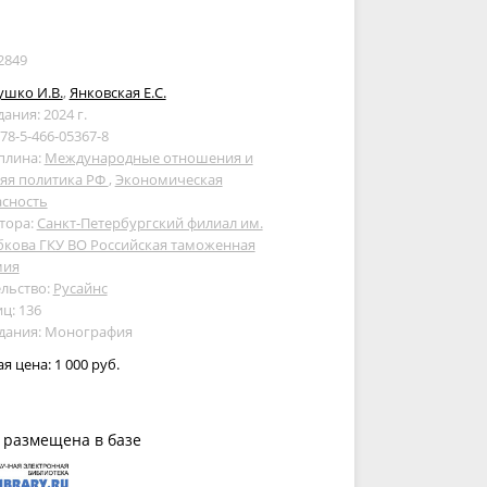
2849
ушко И.В.
,
Янковская Е.С.
дания: 2024 г.
978-5-466-05367-8
плина:
Международные отношения и
яя политика РФ
,
Экономическая
асность
тора:
Санкт-Петербургский филиал им.
бкова ГКУ ВО Российская таможенная
мия
льство:
Русайнс
ц: 136
здания: Монография
ая цена:
1 000 руб.
 размещена в базе