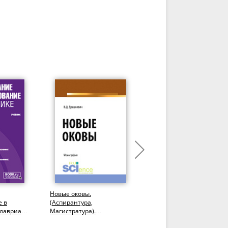
Новые оковы.
Миграция населения и
е в
(Аспирантура,
мобильность трудовых
лавриат,
Магистратура).
ресурсов. (Аспирантура,
Монография.
Бакалавриат,