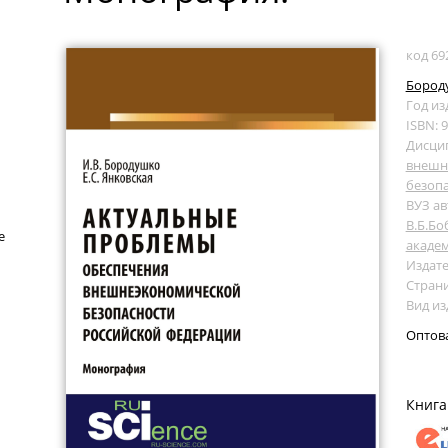
код 69
Бород
Год из
ISBN: 
Дисци
внешн
безоп
ВУЗ ав
В.Б.Бо
е
акаде
Издате
Страни
Вид и
Оптов
Книга