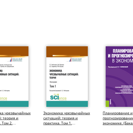
ка чрезвычайных
Экономика чрезвычайных
Планирование и
: теория и
ситуаций: теория и
прогнозировани
 Том 2.
практика. Том 1.
экономике. (Бака
риат,
(Бакалавриат,
Магистратура,