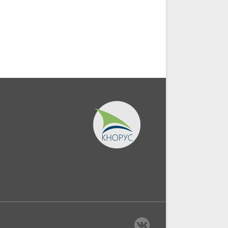
чебник.
Магистратура)....