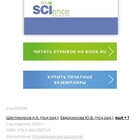
ЧИТАТЬ ОТРЫВОК НА BOOK.RU
КУПИТЬ ПЕЧАТНЫЕ
ЭКЗЕМПЛЯРЫ
код 685456
Шестемиров А.А. (под ред.)
,
Евдокимова Ю.В. (под ред.)
,
ещё + 1
Год издания: 2024 г.
ISBN: 978-5-466-03674-9
Дисциплина:
Управление мегаполисом