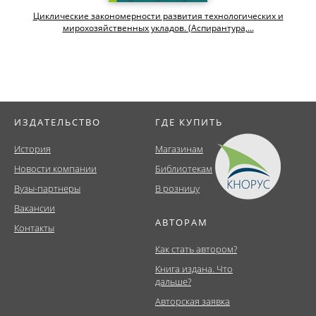
Циклические закономерности развития технологических и
мирохозяйственных укладов. (Аспирантура,...
ИЗДАТЕЛЬСТВО
ГДЕ КУПИТЬ
История
Магазинам
Новости компании
Библиотекам
Вузы-партнеры
В розницу
Вакансии
АВТОРАМ
Контакты
Как стать автором?
Книга издана. Что
дальше?
Авторская заявка