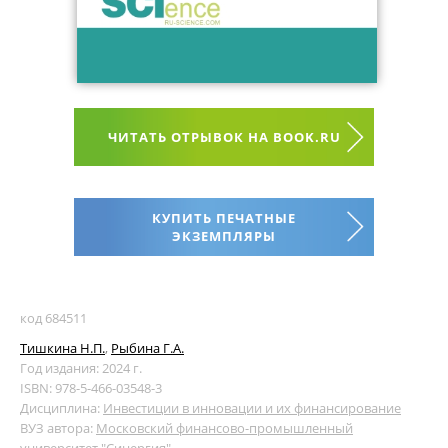
ЧИТАТЬ ОТРЫВОК НА BOOK.RU
КУПИТЬ ПЕЧАТНЫЕ
ЭКЗЕМПЛЯРЫ
код 684511
Тишкина Н.П.
,
Рыбина Г.А.
Год издания: 2024 г.
ISBN: 978-5-466-03548-3
Дисциплина:
Инвестиции в инновации и их финансирование
ВУЗ автора:
Московский финансово-промышленный
университет "Синергия"