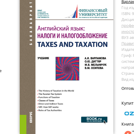
Варлам
Год из
ISBN: 
Дисци
профе
иност
ВУЗ ав
Прави
Издате
Гриф:
систем
напра
е
Страни
Вид из
Оптов
Купит
Книга