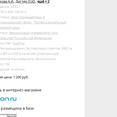
ова А.И.
,
Дигтяр О.Ю.
,
ещё + 2
дания: 2026 г.
978-5-406-10614-3
плина:
Иностранный язык в
ссиональной сфере
,
Профессиональный
ранный язык
тора:
Финансовый университет при
тельстве Российской Федерации
льство:
КноРус
 Рекомендовано Экспертным советом УМО в
е ВО и СПО в качестве учебника для
вления бакалавриата «Экономика»
ц: 194
дания: Учебник
ая цена:
1 200 руб.
ь в интернет-магазине
 размещена в базе