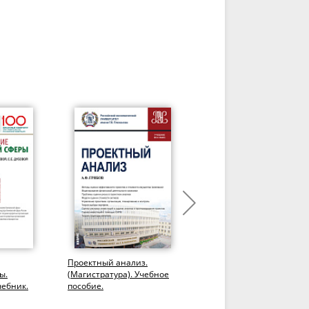
Проектный анализ.
Прикладные решения в
ы.
(Магистратура). Учебное
области анализа,
чебник.
пособие.
обработки и
визуализации финансов