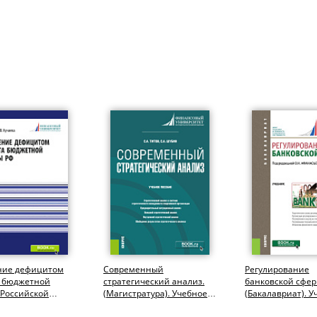
ние дефицитом
Современный
Регулирование
 бюджетной
стратегический анализ.
банковской сфер
 Российской
(Магистратура). Учебное
(Бакалавриат). У
и. (Аспирантура,
пособие.