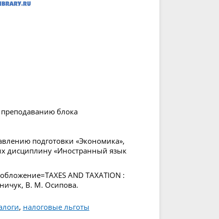
 преподаванию блока
равлению подготовки «Экономика»,
их дисциплину «Иностранный язык
гообложение=TAXES AND TAXATION :
ьничук, В. М. Осипова.
алоги
,
налоговые льготы