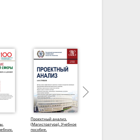
Проектный анализ.
Прикладные решения в
ы.
(Магистратура). Учебное
области анализа,
чебник.
пособие.
обработки и
визуализации финансов