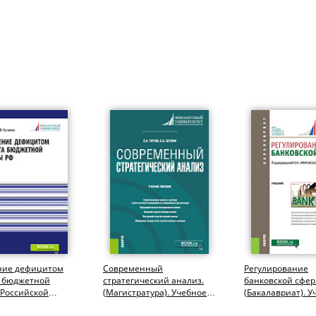
ние дефицитом
Современный
Регулирование
 бюджетной
стратегический анализ.
банковской сфер
 Российской
(Магистратура). Учебное
(Бакалавриат). У
и. (Аспирантура,
пособие.