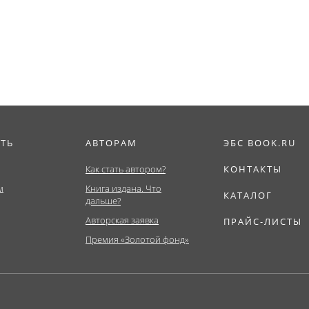
ат,...
ИТЬ
АВТОРАМ
ЭБС BOOK.RU
Как стать автором?
КОНТАКТЫ
м
Книга издана. Что
КАТАЛОГ
дальше?
Авторская заявка
ПРАЙС-ЛИСТЫ
Премия «Золотой фонд»