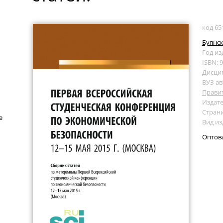
код 65
Буянск
Год из
ISBN: 
Дисци
ВУЗ ав
Прави
Издате
Страни
е
Вид из
Оптов