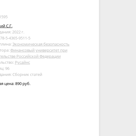
1595
ий С.Г.
дания: 2022 г.
978-5-4365-9511-5
плина:
Экономическая безопасность
тора:
Финансовый университет при
тельстве Российской Федерации
льство:
Русайнс
ц: 96
дания: Сборник статей
ая цена:
890 руб.