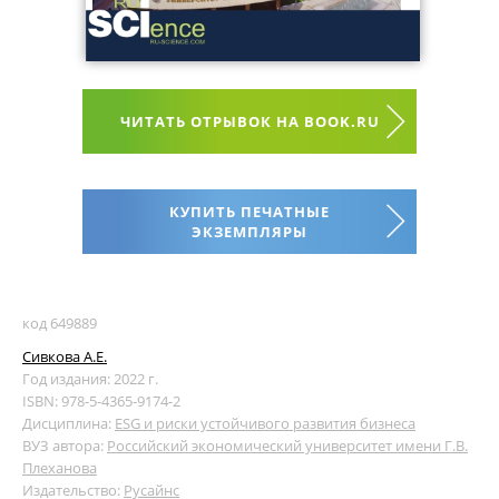
ЧИТАТЬ ОТРЫВОК НА BOOK.RU
КУПИТЬ ПЕЧАТНЫЕ
ЭКЗЕМПЛЯРЫ
код 649889
Сивкова А.Е.
Год издания: 2022 г.
ISBN: 978-5-4365-9174-2
Дисциплина:
ESG и риски устойчивого развития бизнеса
ВУЗ автора:
Российский экономический университет имени Г.В.
Плеханова
Издательство:
Русайнс