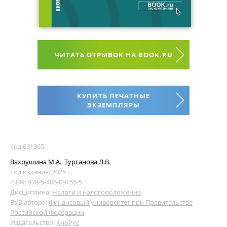
ЧИТАТЬ ОТРЫВОК НА BOOK.RU
КУПИТЬ ПЕЧАТНЫЕ
ЭКЗЕМПЛЯРЫ
код 631365
Вахрушина М.А.
,
Турганова Л.В.
Год издания: 2025 г.
ISBN: 978-5-406-09155-5
Дисциплина:
Налоги и налогообложение
ВУЗ автора:
Финансовый университет при Правительстве
Российской Федерации
Издательство:
КноРус