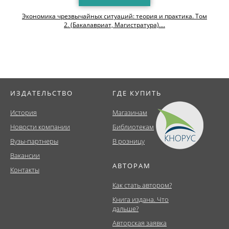
Экономика чрезвычайных ситуаций: теория и практика. Том
2. (Бакалавриат, Магистратура)....
ИЗДАТЕЛЬСТВО
ГДЕ КУПИТЬ
История
Магазинам
Новости компании
Библиотекам
Вузы-партнеры
В розницу
Вакансии
АВТОРАМ
Контакты
Как стать автором?
Книга издана. Что
дальше?
Авторская заявка