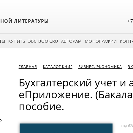
БНОЙ ЛИТЕРАТУРЫ
+7
ТЫ
КУПИТЬ
ЭБС BOOK.RU
АВТОРАМ
МОНОГРАФИИ
КОНТ
ГЛАВНАЯ
КАТАЛОГ КНИГ
БИЗНЕС. ЭКОНОМИКА
Э
Бухгалтерский учет и 
еПриложение. (Бакала
пособие.
о
код 62