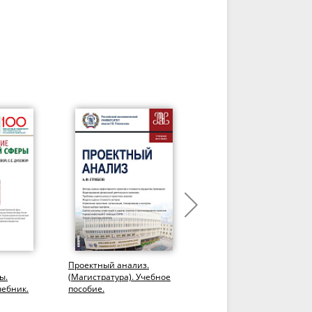
Проектный анализ.
Прикладные решения в
ы.
(Магистратура). Учебное
области анализа,
чебник.
пособие.
обработки и
визуализации финансов