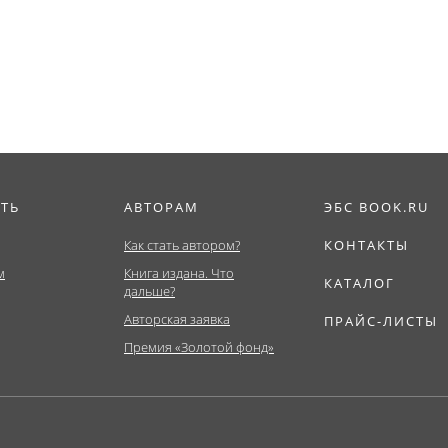
ат,...
ИТЬ
АВТОРАМ
ЭБС BOOK.RU
Как стать автором?
КОНТАКТЫ
м
Книга издана. Что
КАТАЛОГ
дальше?
Авторская заявка
ПРАЙС-ЛИСТЫ
Премия «Золотой фонд»