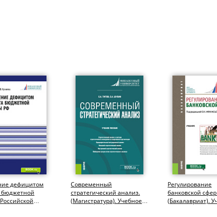
ние дефицитом
Современный
Регулирование
 бюджетной
стратегический анализ.
банковской сфер
 Российской
(Магистратура). Учебное
(Бакалавриат). У
и. (Аспирантура,
пособие.