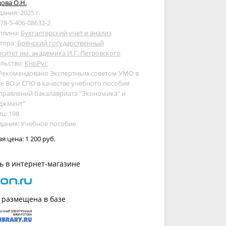
ова О.Н.
дания: 2025 г.
978-5-406-08632-2
плина:
Бухгалтерский учет и анализ
тора:
Брянский государственный
ситет им. академика И.Г. Петровского
льство:
КноРус
 Рекомендовано Экспертным советом УМО в
е ВО и СПО в качестве учебного пособия
правлений бакалавриата "Экономика" и
джмент"
ц: 198
дания: Учебное пособие
ая цена:
1 200 руб.
ь в интернет-магазине
 размещена в базе