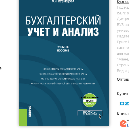
Кузнец
Год из
ISBN: 
Дисци
ВУЗ ав
универ
Издате
Гриф:
систем
для на
"Мене
Страни
е
Вид из
Оптов
Купит
Книга