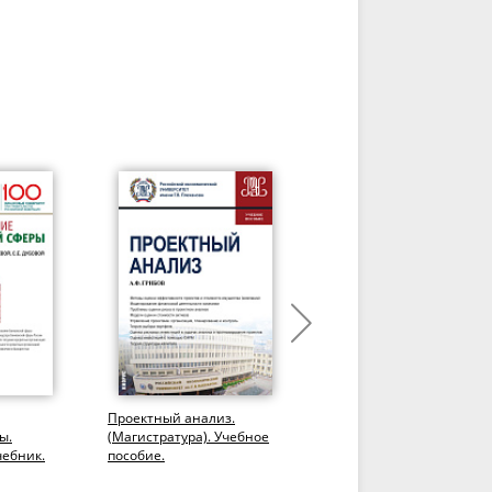
Проектный анализ.
Прикладные решения в
ы.
(Магистратура). Учебное
области анализа,
чебник.
пособие.
обработки и
визуализации финансов