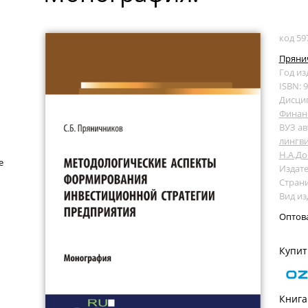
код 59
Прянич
Год из
ISBN: 
Дисци
Финан
ВУЗ ав
лингви
Н.А.Д
е
Издате
Страни
Вид и
Оптов
Купит
Книга