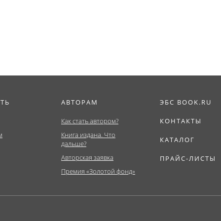
ат,...
ИТЬ
АВТОРАМ
ЭБС BOOK.RU
Как стать автором?
КОНТАКТЫ
м
Книга издана. Что
КАТАЛОГ
дальше?
Авторская заявка
ПРАЙС-ЛИСТЫ
Премия «Золотой фонд»