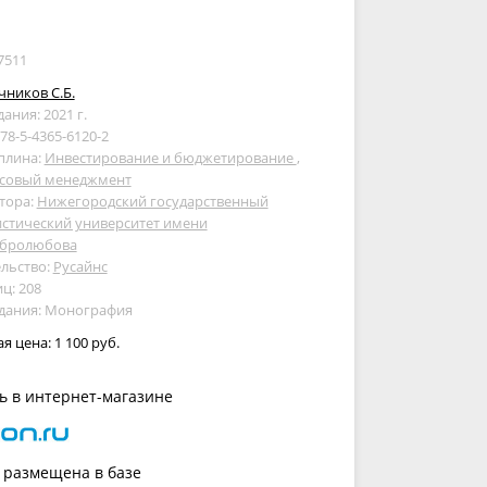
7511
ников С.Б.
дания: 2021 г.
978-5-4365-6120-2
плина:
Инвестирование и бюджетирование
,
совый менеджмент
тора:
Нижегородский государственный
стический университет имени
обролюбова
льство:
Русайнс
ц: 208
здания: Монография
ая цена:
1 100 руб.
ь в интернет-магазине
 размещена в базе