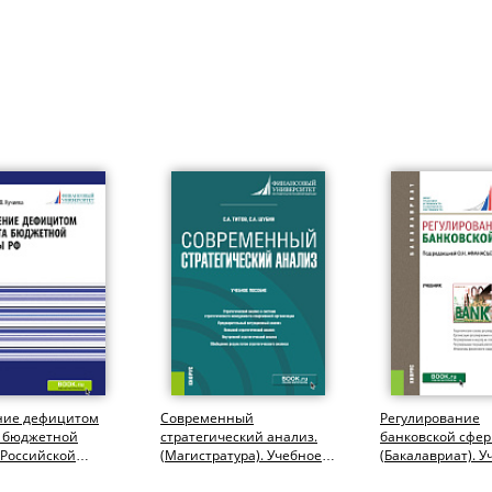
ние дефицитом
Современный
Регулирование
 бюджетной
стратегический анализ.
банковской сфер
 Российской
(Магистратура). Учебное
(Бакалавриат). У
и. (Аспирантура,
пособие.