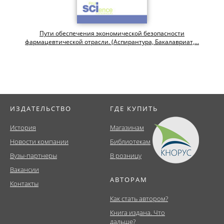
Пути обеспечения экономической безопасности
фармацевтической отрасли. (Аспирантура, Бакалавриат,...
ИЗДАТЕЛЬСТВО
ГДЕ КУПИТЬ
История
Магазинам
Новости компании
Библиотекам
Вузы-партнеры
В розницу
Вакансии
АВТОРАМ
Контакты
Как стать автором?
Книга издана. Что
дальше?