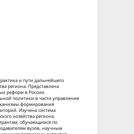
практика и пути дальнейшего
тва региона. Представлена
ых реформ в России.
ьной политики в части управления
еханизмы формирования
иторий. Изучена система
кого хозяйства региона.
пирантам, обучающимся по
подавателям вузов, научным
сующихся вопросами развития