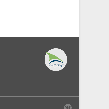
нтура,
коммунального...
(Аспирантура).
(Бакалавриат)....