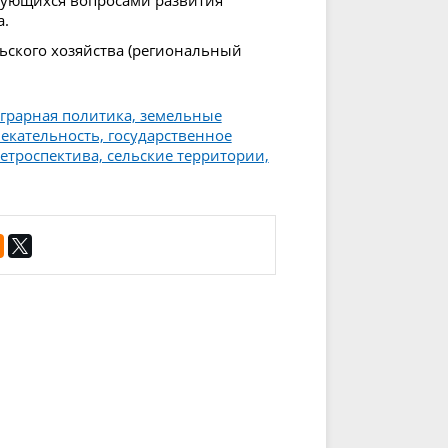
а.
ьского хозяйства (региональный
аграрная политика, земельные
екательность, государственное
етроспектива, сельские территории,