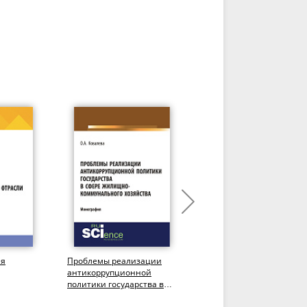
ия
Проблемы реализации
Перспективы развития
антикоррупционной
негосударственного
политики государства в
пенсионного
ой
сфере жилищно-
обеспечения.