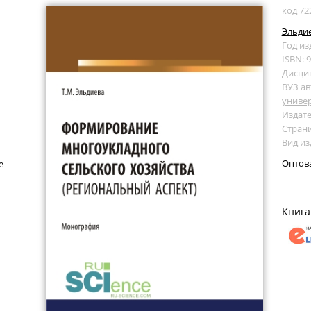
код 72
Эльдие
Год из
ISBN: 
Дисци
ВУЗ ав
универ
Издате
Страни
Вид и
Оптов
е
Книга