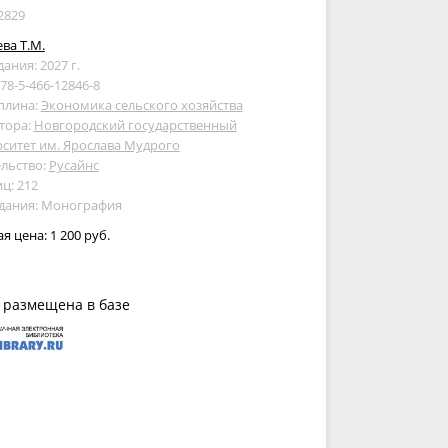
2829
ва Т.М.
дания: 2027 г.
978-5-466-12846-8
плина:
Экономика сельского хозяйства
тора:
Новгородский государственный
ситет им. Ярослава Мудрого
льство:
Русайнс
ц: 212
здания: Монография
ая цена:
1 200 руб.
 размещена в базе