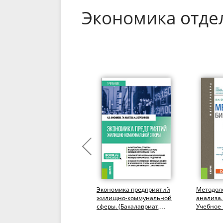
Экономика отде
Экстенсивное развитие
Экономика предприятий
Методоло
потенциала
жилищно-коммунальной
анализа.
конкурентоспособности
сферы. (Бакалавриат,
Учебное 
организаций
Магистратура). Учебник.