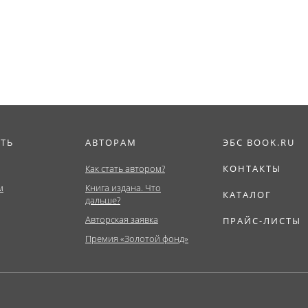
отрасли. (Аспира
Бакалавриат,...
ИТЬ
АВТОРАМ
ЭБС BOOK.RU
Как стать автором?
КОНТАКТЫ
м
Книга издана. Что
КАТАЛОГ
дальше?
Авторская заявка
ПРАЙС-ЛИСТЫ
Премия «Золотой фонд»