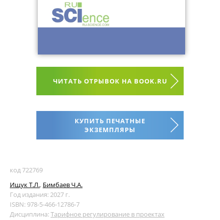
ЧИТАТЬ ОТРЫВОК НА BOOK.RU
КУПИТЬ ПЕЧАТНЫЕ
ЭКЗЕМПЛЯРЫ
код 722769
Ищук Т.Л.
,
Бимбаев Ч.А.
Год издания: 2027 г.
ISBN: 978-5-466-12786-7
Дисциплина:
Тарифное регулирование в проектах