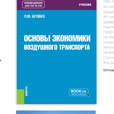
ISBN: 
Дисци
транс
ВУЗ ав
униве
Издате
Гриф:
систем
специа
авиаци
профе
Страни
е
Вид из
Оптов