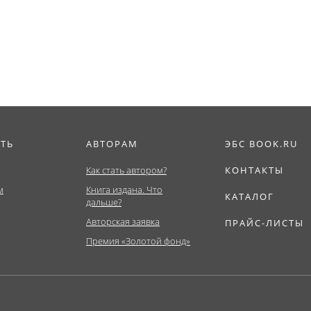
отрасли. (Аспира
Бакалавриат,...
ИТЬ
АВТОРАМ
ЭБС BOOK.RU
Как стать автором?
КОНТАКТЫ
м
Книга издана. Что
КАТАЛОГ
дальше?
Авторская заявка
ПРАЙС-ЛИСТЫ
Премия «Золотой фонд»