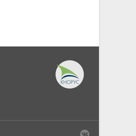
нтура,
коммунального...
(Аспирантура).
(Бакалавриат)....