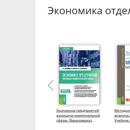
Экономика отде
Экстенсивное развитие
Экономика предприятий
Методоло
потенциала
жилищно-коммунальной
анализа.
конкурентоспособности
сферы. (Бакалавриат,
Учебное 
организаций
Магистратура). Учебник.