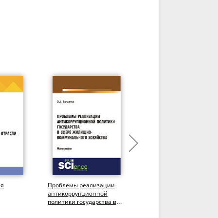
ия
Проблемы реализации
Перспективы развития
антикоррупционной
негосударственного
политики государства в
пенсионного
ой
сфере жилищно-
обеспечения.