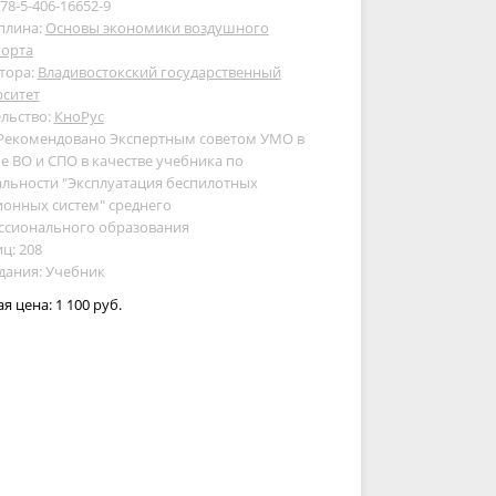
978-5-406-16652-9
плина:
Основы экономики воздушного
порта
тора:
Владивостокский государственный
рситет
льство:
КноРус
 Рекомендовано Экспертным советом УМО в
е ВО и СПО в качестве учебника по
льности "Эксплуатация беспилотных
онных систем" среднего
ссионального образования
ц: 208
дания: Учебник
ая цена:
1 100 руб.