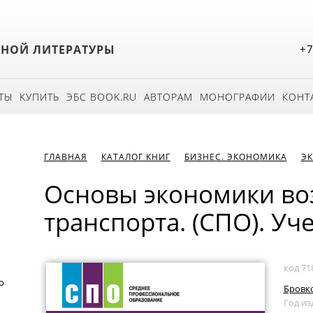
БНОЙ ЛИТЕРАТУРЫ
+7
ТЫ
КУПИТЬ
ЭБС BOOK.RU
АВТОРАМ
МОНОГРАФИИ
КОНТ
ГЛАВНАЯ
КАТАЛОГ КНИГ
БИЗНЕС. ЭКОНОМИКА
Э
Основы экономики во
транспорта. (СПО). Уч
код 71
о
Бровко
Год из