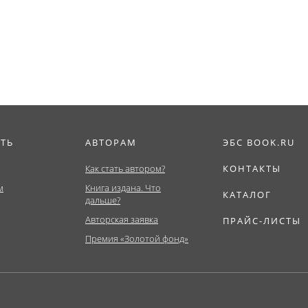
отрасли. (Аспира
Бакалавриат,...
ИТЬ
АВТОРАМ
ЭБС BOOK.RU
Как стать автором?
КОНТАКТЫ
м
Книга издана. Что
КАТАЛОГ
дальше?
Авторская заявка
ПРАЙС-ЛИСТЫ
Премия «Золотой фонд»