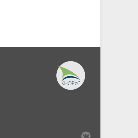
нтура,
коммунального...
(Аспирантура).
(Бакалавриат)....