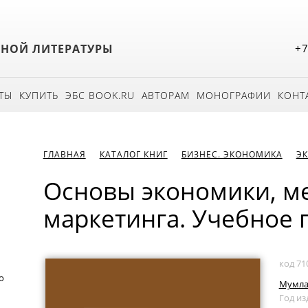
БНОЙ ЛИТЕРАТУРЫ
+7
ТЫ
КУПИТЬ
ЭБС BOOK.RU
АВТОРАМ
МОНОГРАФИИ
КОНТ
ГЛАВНАЯ
КАТАЛОГ КНИГ
БИЗНЕС. ЭКОНОМИКА
Э
Основы экономики, м
маркетинга. Учебное 
код 71
о
Мумлад
Год из