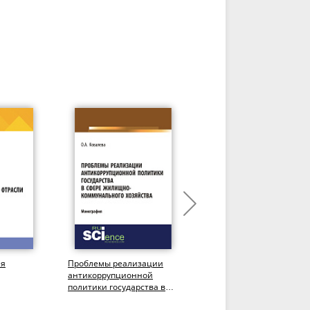
ия
Проблемы реализации
Перспективы развития
антикоррупционной
негосударственного
политики государства в
пенсионного
ой
сфере жилищно-
обеспечения.