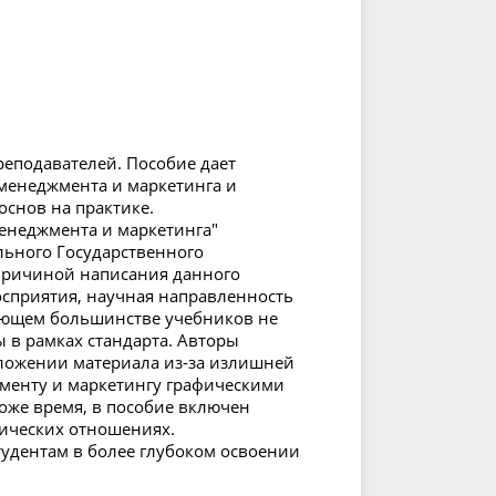
реподавателей. Пособие дает
 менеджмента и маркетинга и
снов на практике.
енеджмента и маркетинга"
льного Государственного
 Причиной написания данного
осприятия, научная направленность
яющем большинстве учебников не
 в рамках стандарта. Авторы
ложении материала из-за излишней
менту и маркетингу графическими
оже время, в пособие включен
ических отношениях.
тудентам в более глубоком освоении