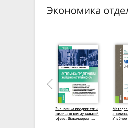
Экономика отде
Экстенсивное развитие
Экономика предприятий
Методоло
потенциала
жилищно-коммунальной
анализа.
конкурентоспособности
сферы. (Бакалавриат,
Учебное 
организаций
Магистратура). Учебник.