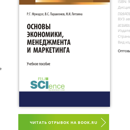
ISBN: 
Дисци
предпр
ВУЗ ав
аграр
Издате
Страни
Вид из
Оптов
е
ЧИТАТЬ ОТРЫВОК НА BOOK.RU