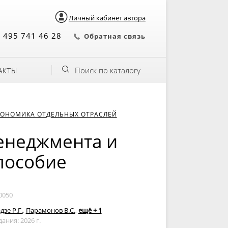
Личный кабинет автора
 495 741 46 28
Обратная связь
Поиск по каталогу
АКТЫ
КОНОМИКА ОТДЕЛЬНЫХ ОТРАСЛЕЙ
енеджмента и
пособие
0050
зе Р.Г.
,
Парамонов В.С.
,
ещё + 1
дания: 2026 г.