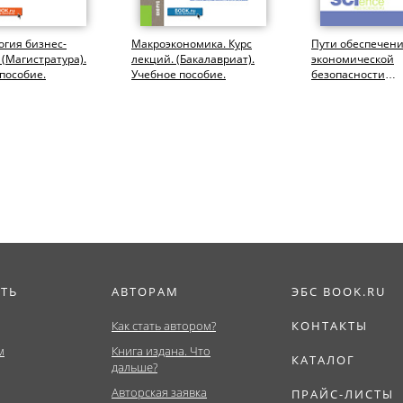
гия бизнес-
Макроэкономика. Курс
Пути обеспечен
 (Магистратура).
лекций. (Бакалавриат).
экономической
пособие.
Учебное пособие.
безопасности
фармацевтическ
отрасли. (Аспира
Бакалавриат,...
ИТЬ
АВТОРАМ
ЭБС BOOK.RU
Как стать автором?
КОНТАКТЫ
м
Книга издана. Что
КАТАЛОГ
дальше?
Авторская заявка
ПРАЙС-ЛИСТЫ