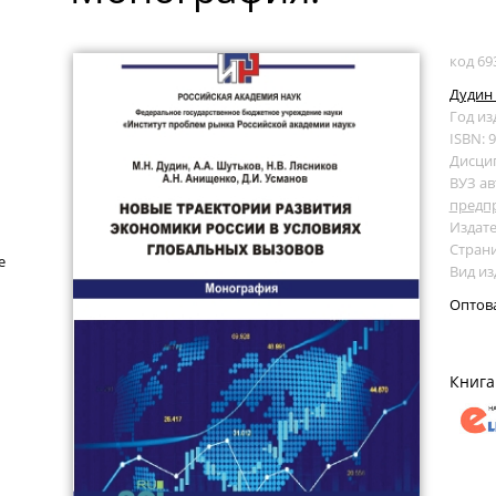
код 69
Дудин 
Год из
ISBN: 
Дисци
ВУЗ ав
предп
Издате
Страни
е
Вид и
Оптов
Книга