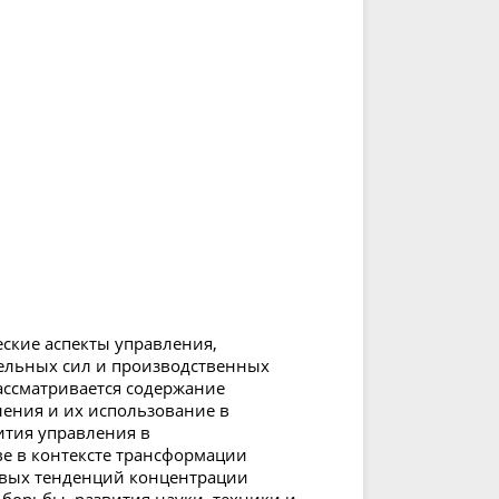
ские аспекты управления,
тельных сил и производственных
ассматривается содержание
ения и их использование в
ития управления в
е в контексте трансформации
овых тенденций концентрации
борьбы, развития науки, техники и