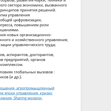
ого сектора экономики, вызванного
принципов принятия решений.
игма управления
еобщей цифровизации,
огресса, повышением роли
ношениями.
ния новых организационно-
нного и хозяйственного управления;
зации управленческого труда;
ов, аспирантов, докторантов,
ов предприятий, органов
комплексом.
ловиях глобальных вызовов :
ков [и др.].
тношения, агропромышленный
е эпохи управления, кризис
ления, Sharing-модели,