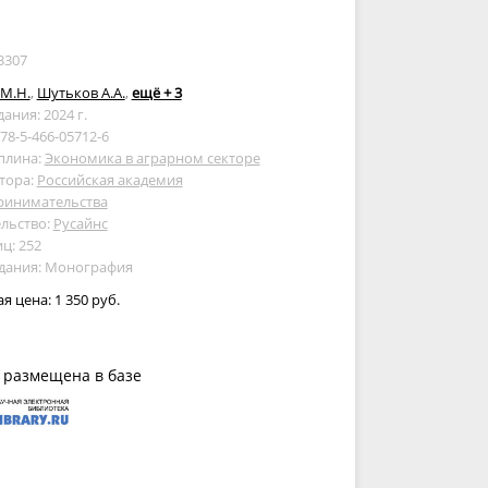
3307
М.Н.
,
Шутьков А.А.
,
ещё + 3
дания: 2024 г.
978-5-466-05712-6
плина:
Экономика в аграрном секторе
тора:
Российская академия
ринимательства
льство:
Русайнс
ц: 252
здания: Монография
ая цена:
1 350 руб.
 размещена в базе