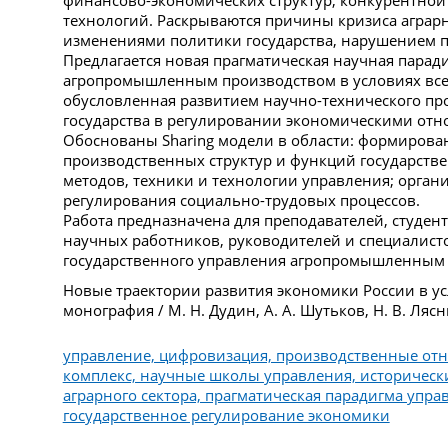
технологий. Раскрываются причины кризиса аграрн
изменениями политики государства, нарушением 
Предлагается новая прагматическая научная парад
агропромышленным производством в условиях вс
обусловленная развитием научно-технического пр
государства в регулировании экономическими от
Обоснованы Sharing модели в области: формирова
производственных структур и функций государстве
методов, техники и технологии управления; органи
регулирования социально-трудовых процессов.
Работа предназначена для преподавателей, студент
научных работников, руководителей и специалист
государственного управления агропромышленным 
Новые траектории развития экономики России в ус
монография / М. Н. Дудин, А. А. Шутьков, Н. В. Лясни
управление, цифровизация, производственные о
комплекс, научные школы управления, исторически
аграрного сектора, прагматическая парадигма управ
государственное регулирование экономики