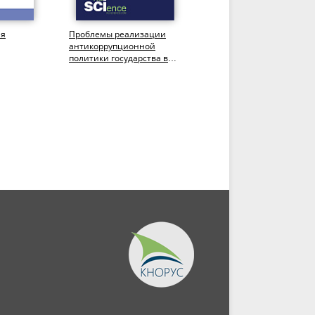
ия
Проблемы реализации
Перспективы развития
антикоррупционной
негосударственного
политики государства в
пенсионного
ой
сфере жилищно-
обеспечения.
нтура,
коммунального...
(Аспирантура).
(Бакалавриат)....