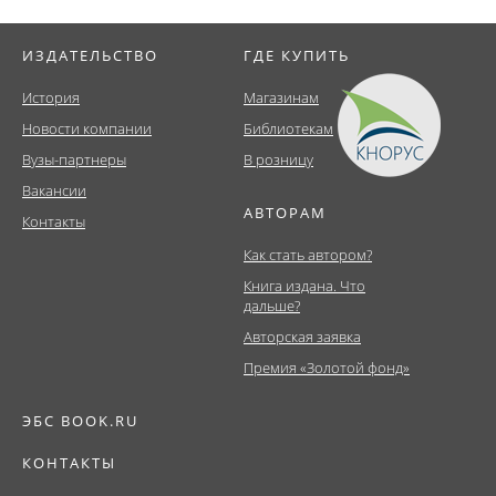
ИЗДАТЕЛЬСТВО
ГДЕ КУПИТЬ
История
Магазинам
Новости компании
Библиотекам
Вузы-партнеры
В розницу
Вакансии
АВТОРАМ
Контакты
Как стать автором?
Книга издана. Что
дальше?
Авторская заявка
Премия «Золотой фонд»
ЭБС BOOK.RU
КОНТАКТЫ