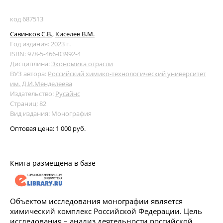
код 687513
Савинков С.В.
,
Киселев В.М.
Год издания: 2023 г.
ISBN: 978-5-466-03992-4
Дисциплина:
Экономика отрасли
ВУЗ автора:
Российский химико-технологический университет
им. Д.И.Менделеева
Издательство:
Русайнс
Страниц: 82
Вид издания: Монография
Оптовая цена:
1 000 руб.
Книга размещена в базе
Объектом исследования монографии является
химический комплекс Российской Федерации. Цель
исследования – анализ деятельности российской