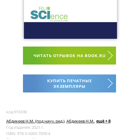
ЧИТАТЬ ОТРЫВОК НА BOOK.RU
КУПИТЬ ПЕЧАТНЫЕ
ЭКЗЕМПЛЯРЫ
код 616330
Абдикеев Н.М. (под науч. ред.)
,
Абдикеев Н.М.
,
ещё + 8
Год издания: 2021 г.
ISBN: 978-5-4365-7059-4