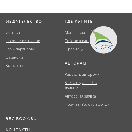
ИЗДАТЕЛЬСТВО
ГДЕ КУПИТЬ
История
Магазинам
Новости компании
Библиотекам
Вузы-партнеры
В розницу
Вакансии
АВТОРАМ
Контакты
Как стать автором?
Книга издана. Что
дальше?
Авторская заявка
Премия «Золотой фонд»
ЭБС BOOK.RU
КОНТАКТЫ