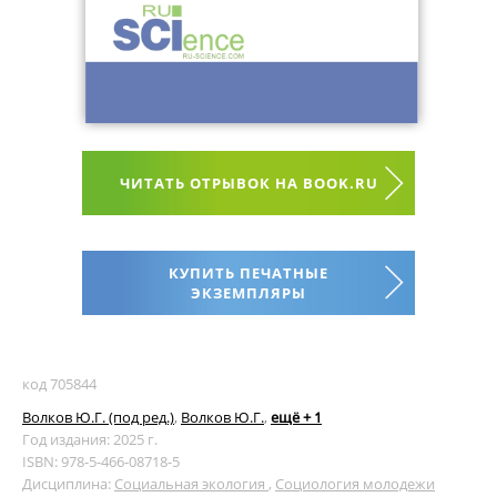
ЧИТАТЬ ОТРЫВОК НА BOOK.RU
КУПИТЬ ПЕЧАТНЫЕ
ЭКЗЕМПЛЯРЫ
код 705844
Волков Ю.Г. (под ред.)
,
Волков Ю.Г.
,
ещё + 1
Год издания: 2025 г.
ISBN: 978-5-466-08718-5
Дисциплина:
Социальная экология
,
Социология молодежи