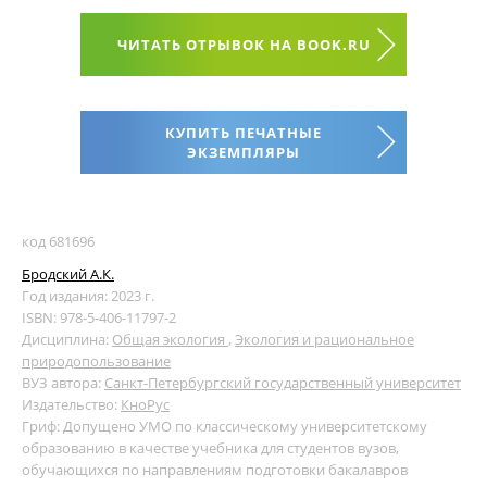
ЧИТАТЬ ОТРЫВОК НА BOOK.RU
КУПИТЬ ПЕЧАТНЫЕ
ЭКЗЕМПЛЯРЫ
код 681696
Бродский А.К.
Год издания: 2023 г.
ISBN: 978-5-406-11797-2
Дисциплина:
Общая экология
,
Экология и рациональное
природопользование
ВУЗ автора:
Санкт-Петербургский государственный университет
Издательство:
КноРус
Гриф: Допущено УМО по классическому университетскому
образованию в качестве учебника для студентов вузов,
обучающихся по направлениям подготовки бакалавров