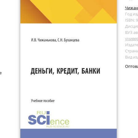
Чижань
Год из
ISBN: 
Дисци
ВУЗ ав
универ
Издате
Страни
Вид из
Оптов
е