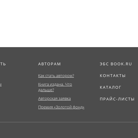
фия.
Бакалавриат,
Магистратура)....
Магистратура)....
ИТЬ
АВТОРАМ
ЭБС BOOK.RU
Как стать автором?
КОНТАКТЫ
м
Книга издана. Что
КАТАЛОГ
дальше?
Авторская заявка
ПРАЙС-ЛИСТЫ
Премия «Золотой фонд»