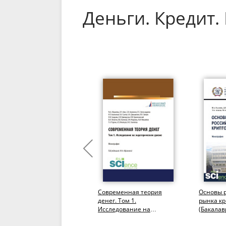
Деньги. Кредит
Формирование
Современная теория
Основы 
финансовой поддержки
денег. Том 1.
рынка кр
банками и финансовыми
Исследование на
(Бакалав
организациями
эндотерическом уровне.
Магистра