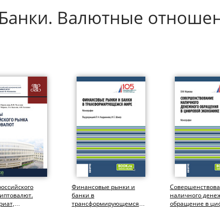
. Банки. Валютные отноше
российского
Финансовые рынки и
Совершенствов
иптовалют.
банки в
наличного дене
риат,
трансформирующемся
обращение в ци
тура).
мире. (Аспирантура,
экономике. (Бака