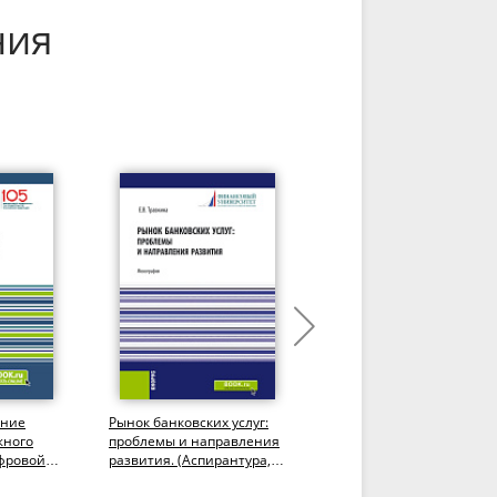
ния
ание
Рынок банковских услуг:
Процентная политика в
жного
проблемы и направления
риск-менеджменте
фровой
развития. (Аспирантура,
коммерческого банка.
лавриат,
Бакалавриат,
(Аспирантура,