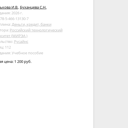
кова И.В.
,
Буханцева С.Н.
дания: 2026 г.
978-5-466-13130-7
плина:
Деньги, кредит, банки
тора:
Российский технологический
ситет (МИРЭА )
льство:
Русайнс
ц: 112
дания: Учебное пособие
ая цена:
1 200 руб.