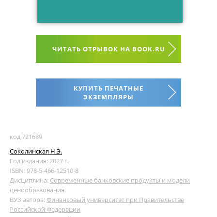
ЧИТАТЬ ОТРЫВОК НА BOOK.RU
КУПИТЬ ПЕЧАТНЫЕ
ЭКЗЕМПЛЯРЫ
код 721689
Соколинская Н.Э.
Год издания: 2027 г.
ISBN: 978-5-466-12510-8
Дисциплина:
Современные банковские продукты и модели
ценообразования
ВУЗ автора:
Финансовый университет при Правительстве
Российской Федерации