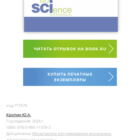
ЧИТАТЬ ОТРЫВОК НА BOOK.RU
КУПИТЬ ПЕЧАТНЫЕ
ЭКЗЕМПЛЯРЫ
код 717676
Кропин Ю.А.
Год издания: 2026 г.
ISBN: 978-5-466-11379-2
Дисциплина:
Монетарное регулирование экономики:
диспропорции и кризисы