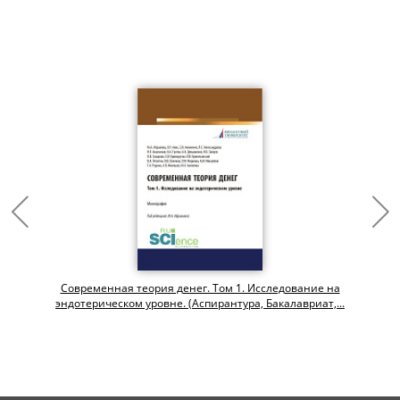
Современная теория денег. Том 1. Исследование на
эндотерическом уровне. (Аспирантура, Бакалавриат,...