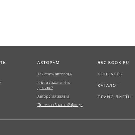
иат,
Магистратура)....
Магистратура)....
ура)....
ИТЬ
АВТОРАМ
ЭБС BOOK.RU
Как стать автором?
КОНТАКТЫ
м
Книга издана. Что
КАТАЛОГ
дальше?
Авторская заявка
ПРАЙС-ЛИСТЫ
Премия «Золотой фонд»