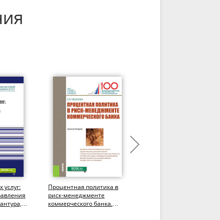
ния
 услуг:
Процентная политика в
О приведении
равления
риск-менеджменте
банковского
антура,
коммерческого банка.
регулирования в
(Аспирантура,
соответствие со