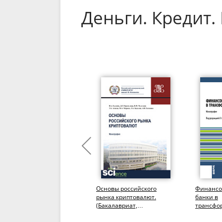
Деньги. Кредит
Английский язык в
Основы российского
Финансо
профессиональной
рынка криптовалют.
банки в
деятельности: Банковское
(Бакалавриат,
трансфо
дело+ еПриложение.
Магистратура).
мире. (А