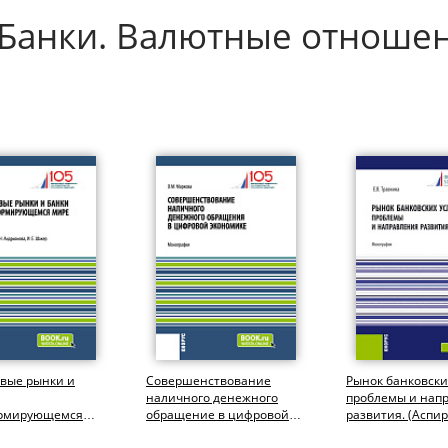
. Банки. Валютные отноше
вые рынки и
Совершенствование
Рынок банковских
наличного денежного
проблемы и нап
рмирующемся
обращение в цифровой
развития. (Аспир
спирантура,
экономике. (Бакалавриат,
Бакалавриат,