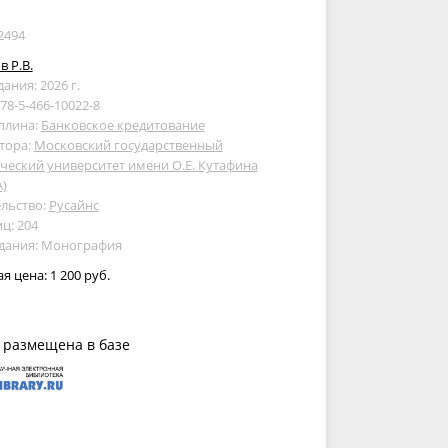
2494
 Р.В.
дания: 2026 г.
978-5-466-10022-8
плина:
Банковское кредитование
тора:
Московский государственный
еский университет имени О.Е. Кутафина
)
льство:
Русайнс
ц: 204
здания: Монография
ая цена:
1 200 руб.
 размещена в базе