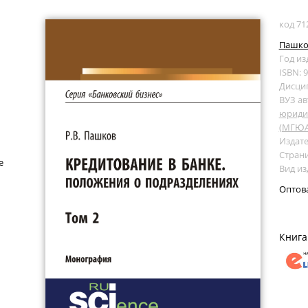
код 71
Пашков
Год из
ISBN: 
Дисци
ВУЗ ав
юридич
(МГЮА
Издате
Страни
е
Вид и
Оптов
Книга