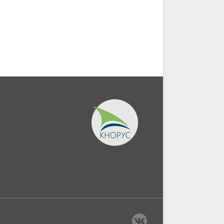
Бакалавриат,...
стандартами базельског
комитета по...