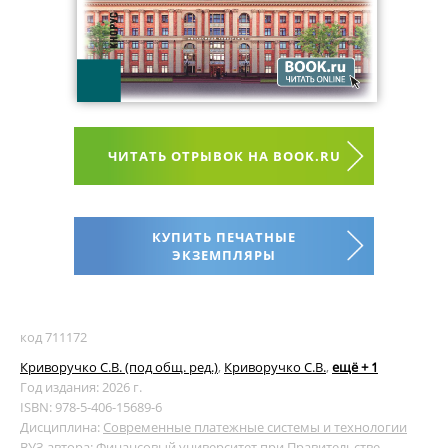
ЧИТАТЬ ОТРЫВОК НА BOOK.RU
КУПИТЬ ПЕЧАТНЫЕ
ЭКЗЕМПЛЯРЫ
код 711172
Криворучко С.В. (под общ. ред.)
,
Криворучко С.В.
,
ещё + 1
Год издания: 2026 г.
ISBN: 978-5-406-15689-6
Дисциплина:
Современные платежные системы и технологии
ВУЗ автора:
Финансовый университет при Правительстве