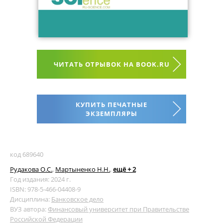
ЧИТАТЬ ОТРЫВОК НА BOOK.RU
КУПИТЬ ПЕЧАТНЫЕ
ЭКЗЕМПЛЯРЫ
код 689640
Рудакова О.С.
,
Мартыненко Н.Н.
,
ещё + 2
Год издания: 2024 г.
ISBN: 978-5-466-04408-9
Дисциплина:
Банковское дело
ВУЗ автора:
Финансовый университет при Правительстве
Российской Федерации