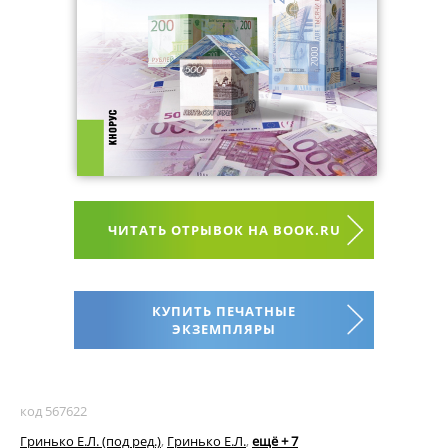
ЧИТАТЬ ОТРЫВОК НА BOOK.RU
КУПИТЬ ПЕЧАТНЫЕ
ЭКЗЕМПЛЯРЫ
код 567622
Гринько Е.Л. (под ред.)
,
Гринько Е.Л.
,
ещё + 7