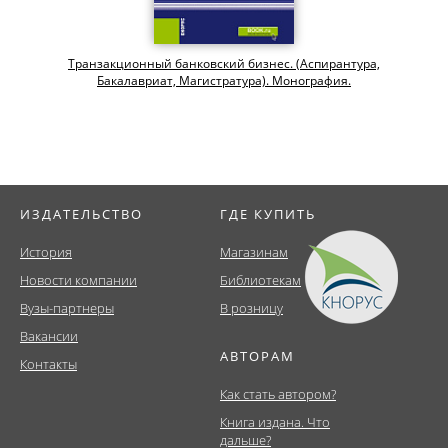
Транзакционный банковский бизнес. (Аспирантура,
Бакалавриат, Магистратура). Монография.
ИЗДАТЕЛЬСТВО
ГДЕ КУПИТЬ
История
Магазинам
Новости компании
Библиотекам
Вузы-партнеры
В розницу
Вакансии
АВТОРАМ
Контакты
Как стать автором?
Книга издана. Что
дальше?