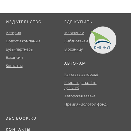
ИЗДАТЕЛЬСТВО
ГДЕ КУПИТЬ
История
Магазинам
Новости компании
Библиотекам
Вузы-партнеры
В розницу
Вакансии
АВТОРАМ
Контакты
Как стать автором?
Книга издана. Что
дальше?
Авторская заявка
Премия «Золотой фонд»
ЭБС BOOK.RU
КОНТАКТЫ