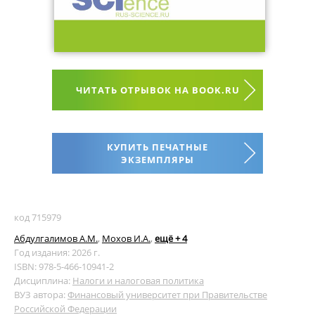
ЧИТАТЬ ОТРЫВОК НА BOOK.RU
КУПИТЬ ПЕЧАТНЫЕ
ЭКЗЕМПЛЯРЫ
код 715979
Абдулгалимов А.М.
,
Мохов И.А.
,
ещё + 4
Год издания: 2026 г.
ISBN: 978-5-466-10941-2
Дисциплина:
Налоги и налоговая политика
ВУЗ автора:
Финансовый университет при Правительстве
Российской Федерации