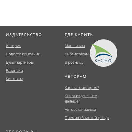
ИЗДАТЕЛЬСТВО
ГДЕ КУПИТЬ
История
Магазинам
Новости компании
Библиотекам
Вузы-партнеры
В розницу
Вакансии
АВТОРАМ
Контакты
Как стать автором?
Книга издана. Что
дальше?
Авторская заявка
Премия «Золотой фонд»
ЭБС BOOK.RU