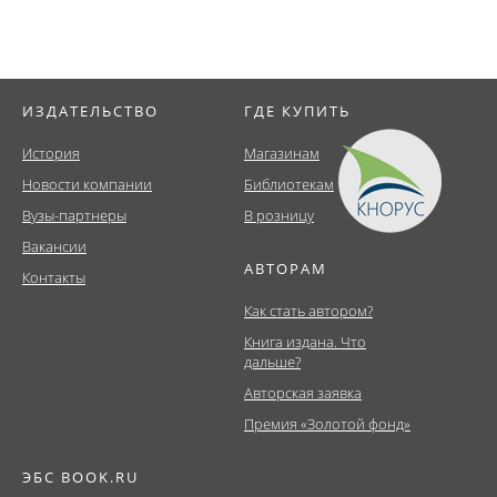
ИЗДАТЕЛЬСТВО
ГДЕ КУПИТЬ
История
Магазинам
Новости компании
Библиотекам
Вузы-партнеры
В розницу
Вакансии
АВТОРАМ
Контакты
Как стать автором?
Книга издана. Что
дальше?
Авторская заявка
Премия «Золотой фонд»
ЭБС BOOK.RU