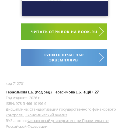
ЧИТАТЬ ОТРЫВОК НА BOOK.RU
КУПИТЬ ПЕЧАТНЫЕ
ЭКЗЕМПЛЯРЫ
код 712701
Герасимова Е.Б. (под ред.)
,
Герасимова Е.Б.
,
ещё + 27
Год издания: 2026 г.
ISBN: 978-5-466-10196-6
Дисциплина:
Стандартизация государственного финансового
контроля
,
Экономический анализ
ВУЗ автора:
Финансовый университет при Правительстве
Российской Федерации