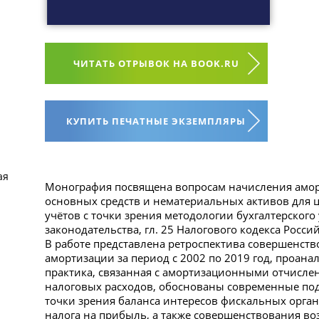
ЧИТАТЬ ОТРЫВОК НА BOOK.RU
КУПИТЬ ПЕЧАТНЫЕ ЭКЗЕМПЛЯРЫ
ая
Монография посвящена вопросам начисления амор
основных средств и нематериальных активов для ц
учётов с точки зрения методологии бухгалтерского 
законодательства, гл. 25 Налогового кодекса Росс
В работе представлена ретроспектива совершенст
амортизации за период с 2002 по 2019 год, проан
практика, связанная с амортизационными отчисле
налоговых расходов, обоснованы современные по
точки зрения баланса интересов фискальных орган
налога на прибыль, а также совершенствования во