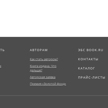
деятельности в...
ИТЬ
АВТОРАМ
ЭБС BOOK.RU
Как стать автором?
КОНТАКТЫ
м
Книга издана. Что
КАТАЛОГ
дальше?
Авторская заявка
ПРАЙС-ЛИСТЫ
Премия «Золотой фонд»