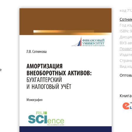
код 71
Сотник
Год из
ISBN: 
Дисци
ВУЗ ав
Прави
Издате
Страни
Вид и
е
Оптов
Книга