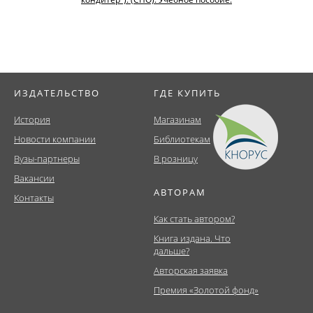
ИЗДАТЕЛЬСТВО
ГДЕ КУПИТЬ
История
Магазинам
Новости компании
Библиотекам
Вузы-партнеры
В розницу
Вакансии
АВТОРАМ
Контакты
Как стать автором?
Книга издана. Что
дальше?
Авторская заявка
Премия «Золотой фонд»