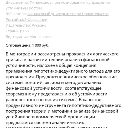
Дисциплина:
Финансовое прогнозирование и управление
устойчивым ростом
ВУЗ автора:
Финансовый университет при Правительстве
Российской Федерации
Издательство:
Русайнс
Страниц: 168
Вид издания: Монография
Оптовая цена:
1 000 руб.
В монографии рассмотрены проявления логического
кризиса в развитии теории анализа финансовой
устойчивости, изложена общая концепция
применения гипотетико-дедуктивного метода для его
преодоления. Предложено логическое обоснование
системы понятий, аксиом и методов анализа
финансовой устойчивости, соответствующее
современному представлению об устойчивости
равновесного состояния системы. В качестве
продуктивного инструмента гипотетико-дедуктивного
построения теории и методики анализа финансовой
устойчивости коммерческой организации
предлагается система аналитических
моделейМонография может быть использована