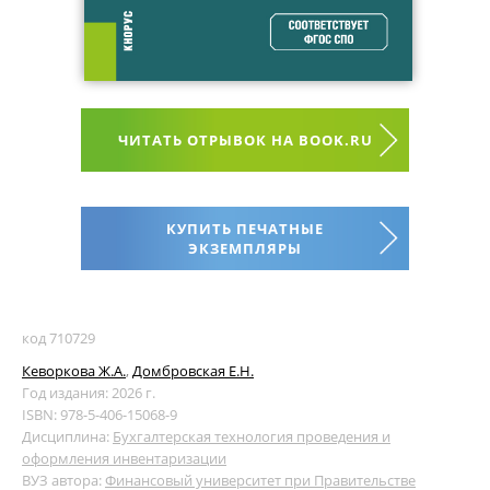
ЧИТАТЬ ОТРЫВОК НА BOOK.RU
КУПИТЬ ПЕЧАТНЫЕ
ЭКЗЕМПЛЯРЫ
код 710729
Кеворкова Ж.А.
,
Домбровская Е.Н.
Год издания: 2026 г.
ISBN: 978-5-406-15068-9
Дисциплина:
Бухгалтерская технология проведения и
оформления инвентаризации
ВУЗ автора:
Финансовый университет при Правительстве