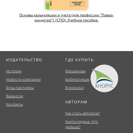
Основы калькуляции и учета (для профессии "Повар-
кондитер"). (СПО). Учебное пособие.
ИЗДАТЕЛЬСТВО
ГДЕ КУПИТЬ
История
Магазинам
Новости компании
Библиотекам
Вузы-партнеры
В розницу
Вакансии
АВТОРАМ
Контакты
Как стать автором?
Книга издана. Что
дальше?