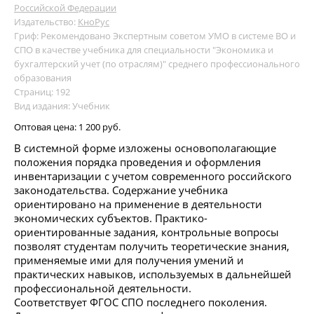
Российской Федерации
Издательство:
КноРус
Гриф: Рекомендовано Экспертным советом УМО в системе ВО и
СПО в качестве учебника для специальности "Экономика и
бухгалтерский учет (по отраслям)" среднего профессионального
образования
Страниц: 192
Вид издания: Учебник
Оптовая цена:
1 200 руб.
В системной форме изложены основополагающие
положения порядка проведения и оформления
инвентаризации с учетом современного российского
законодательства. Содержание учебника
ориентировано на применение в деятельности
экономических субъектов. Практико-
ориентированные задания, контрольные вопросы
позволят студентам получить теоретические знания,
применяемые ими для получения умений и
практических навыков, используемых в дальнейшей
профессиональной деятельности.
Соответствует ФГОС СПО последнего поколения.