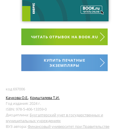
ЧИТАТЬ ОТРЫВОК НА BOOK.RU
КУПИТЬ ПЕЧАТНЫЕ
ЭКЗЕМПЛЯРЫ
код 697006
Качкова О.Е.
,
Кришталева Т.И.
Год издания: 2024 г.
ISBN: 978-5-406-13359-0
Дисциплина:
Бухгалтерский учет в государственных и
муниципальных учреждениях
ВУЗ автора:
Финансовый университет при Правительстве