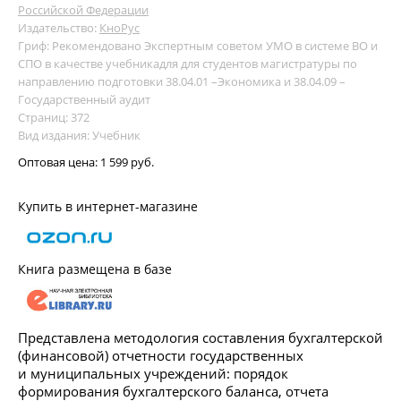
Российской Федерации
Издательство:
КноРус
Гриф: Рекомендовано Экспертным советом УМО в системе ВО и
СПО в качестве учебникадля для студентов магистратуры по
направлению подготовки 38.04.01 –Экономика и 38.04.09 –
Государственный аудит
Страниц: 372
Вид издания: Учебник
Оптовая цена:
1 599 руб.
Купить в интернет-магазине
Книга размещена в базе
Представлена методология составления бухгалтерской
(финансовой) отчетности государственных
и муниципальных учреждений: порядок
формирования бухгалтерского баланса, отчета