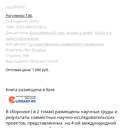
код 692832
Рогуленко Т.М.
Год издания: 2024 г.
ISBN: 978-5-466-05350-0
Дисциплина:
Бухгалтерский учет, анализ и аудит
,
Налоги и
налогообложение
ВУЗ автора:
Государственный университет управления
Издательство:
Русайнс
Страниц: 308
Вид издания: Сборник статей
Оптовая цена:
1 000 руб.
Книга размещена в базе
В сборнике ( в 2 томах) размещены научные труды и
результаты совместных научно-исследовательских
проектов, представленных на 4-ой международной