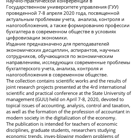
научно-практической конференции в
Государственном университете управления (ГУУ)
проведенной 7-8 апреля 2020 года, посвященной
актуальным проблемам учета, анализа, контроля и
налогообложения, а также формированию профессии
бухгалтера в современном обществе в условиях
цифровизации экономики.
Издание предназначено для преподавателей
экономических дисциплин, аспирантов, научных
сотрудников, обучающихся по экономическим
направлениям, исследующих современные проблемы
бухгалтерского учета, анализа, контроля и
налогообложения в современном обществе.
The collection contains scientific works and the results of
joint research projects presented at the 4rd international
scientific and practical conference at the State University of
management (GUU) held on April 7-8, 2020, devoted to
topical issues of accounting, analysis, control and taxation,
as well as the formation of the profession of accountant in
modern society in the digitalization of the economy.
The publication is intended for teachers of economic
disciplines, graduate students, researchers studying
economic trends, inves-blowing modern problems of