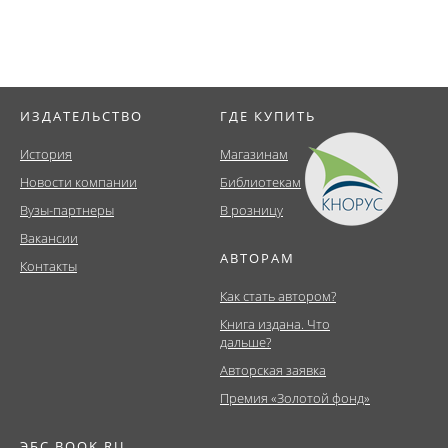
ИЗДАТЕЛЬСТВО
ГДЕ КУПИТЬ
История
Магазинам
Новости компании
Библиотекам
Вузы-партнеры
В розницу
Вакансии
АВТОРАМ
Контакты
Как стать автором?
Книга издана. Что
дальше?
Авторская заявка
Премия «Золотой фонд»
ЭБС BOOK.RU