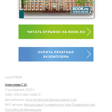
ЧИТАТЬ ОТРЫВОК НА BOOK.RU
КУПИТЬ ПЕЧАТНЫЕ
ЭКЗЕМПЛЯРЫ
код 653620
Алексеева Г.И.
Год издания: 2023 г.
ISBN: 978-5-406-10582-5
Дисциплина:
Бухгалтерский финансовый учет
ВУЗ автора:
Финансовый университет при Правительстве
Российской Федерации