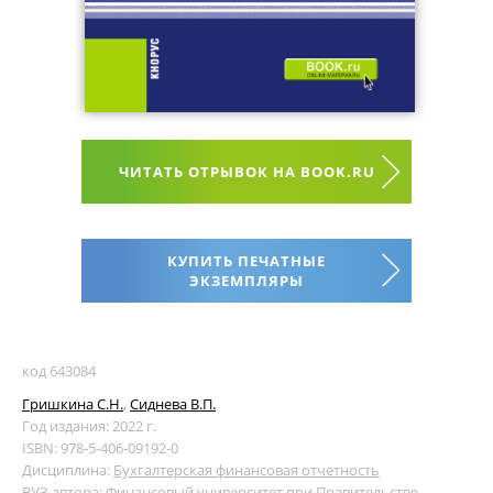
ЧИТАТЬ ОТРЫВОК НА BOOK.RU
КУПИТЬ ПЕЧАТНЫЕ
ЭКЗЕМПЛЯРЫ
код 643084
Гришкина С.Н.
,
Сиднева В.П.
Год издания: 2022 г.
ISBN: 978-5-406-09192-0
Дисциплина:
Бухгалтерская финансовая отчетность
ВУЗ автора:
Финансовый университет при Правительстве