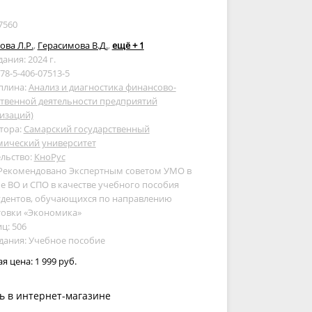
7560
ова Л.Р.
,
Герасимова В.Д.
,
ещё + 1
дания: 2024 г.
978-5-406-07513-5
плина:
Анализ и диагностика финансово-
твенной деятельности предприятий
изаций)
тора:
Самарский государственный
мический университет
льство:
КноРус
 Рекомендовано Экспертным советом УМО в
е ВО и СПО в качестве учебного пособия
удентов, обучающихся по направлению
товки «Экономика»
ц: 506
дания: Учебное пособие
ая цена:
1 999 руб.
ь в интернет-магазине