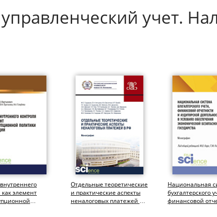
 управленческий учет. Нал
 внутреннего
Отдельные теоретические
Национальная с
 как элемент
и практические аспекты
бухгалтерского у
упционной
неналоговых платежей в
финансовой отч
и организации
РФ. (Аспирантура,...
аудиторской