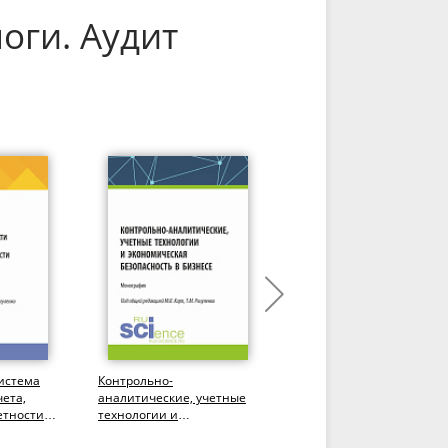
оги. Аудит
истема
Контрольно-
Комплементация
чета,
аналитические, учетные
процессов по
етности и
технологии и
формированию
экономическая
информации о расчетах 