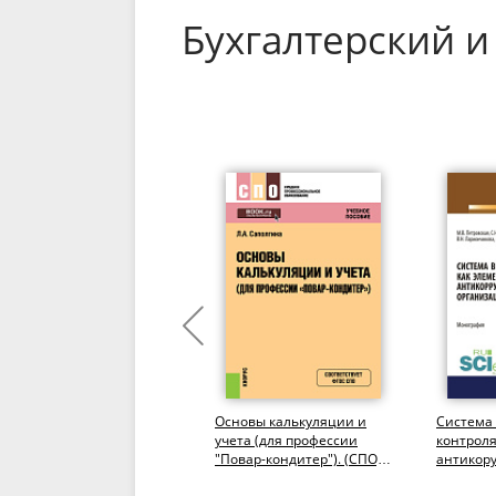
Бухгалтерский и
Организация
Основы калькуляции и
Система
бухгалтерского учета в
учета (для профессии
контроля
кооперативах в условиях
"Повар-кондитер"). (СПО).
антикор
модернизации
Учебное пособие.
политик