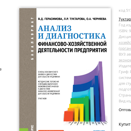
код 51
Туктар
Год из
ISBN: 
Дисци
хозяйс
(орган
ВУЗ ав
эконо
Издате
е
Гриф:
систем
для ст
подго
Страни
Вид из
Оптов
Купит