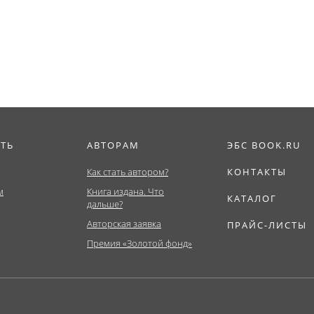
деятельности в...
ИТЬ
АВТОРАМ
ЭБС BOOK.RU
Как стать автором?
КОНТАКТЫ
м
Книга издана. Что
КАТАЛОГ
дальше?
Авторская заявка
ПРАЙС-ЛИСТЫ
Премия «Золотой фонд»