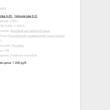
8485
ова А.Ю.
,
Черникова Е.О.
дания: 2026 г.
978-5-466-11703-5
плина:
Деловой английский язык
тора:
Российский университет транспорта
)
льство:
Русайнс
ц: 166
дания: Учебное пособие
ая цена:
1 200 руб.