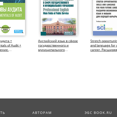
удита =
Английский язык в сфере
Stretch opportuniti
als of Audit +
государственного и
and language for 
ение.
муниципального
career. Расширя
риат). Учебное
управления = Professional
возможности: язы
English: Main...
ИТЬ
АВТОРАМ
ЭБС BOOK.RU