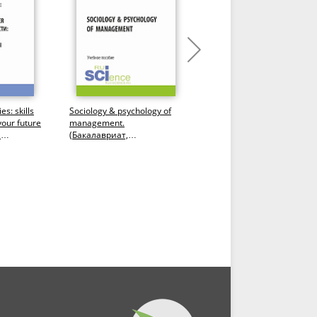
es: skills
Sociology & psychology of
Professional Discourse in
your future
management.
Energy Business. Vocabula
я
(Бакалавриат,
and Speaking. Английски
к и...
Магистратура). Учебное
язык. (Бакалавриат,...
пособие.