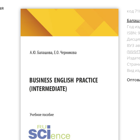
ая
код 71
Балаш
Год из
ISBN: 
Дисци
ВУЗ ав
(МИИТ
Издате
Страни
Вид из
Оптов