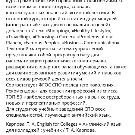
курс, грамматический справочник с пояснениями ко
всем темам основного курса, словарь
контекстуальных значений активной лексики. В
основной курс, который состоит из двух модулей
(иностранный язык для и специальных целей),
добавлено 7 тем: «Shopping», «Healthy Lifestyle»,
«Travelling», «Choosing a Career», «Problems of our
Planet», «Famous People», «Business Communication».
Текстовой материал и система упражнений
представляют собой прекрасную базу для
систематизации грамматического материала,
расширения словарного запаса обучающихся, а также
для взаимосвязанного развития умений и навыков
всех видов речевой деятельности.
Соответствует ФГОС СПО последнего поколения.
Рекомендован для освоения профессий из списка
ТОП-50 наиболее востребованных на рынке труда,
новых и перспективных профессий.
Для студентов учебных заведений СПО всех
специальностей, изучающих английский язык.
Карпова, Т. А. English for Colleges = Английский язык
для колледжей : учебник / Т. А. Карпова.