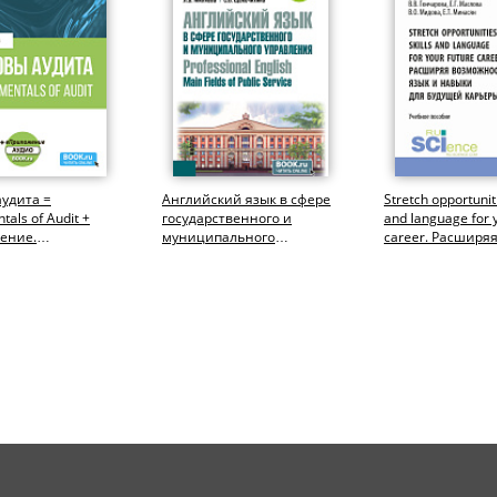
удита =
Английский язык в сфере
Stretch opportuniti
als of Audit +
государственного и
and language for 
ение.
муниципального
career. Расширя
риат). Учебное
управления = Professional
возможности: язы
English: Main...