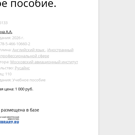
ое пособие.
5133
на А.А.
дания: 2026 г.
978-5-466-10660-2
плина:
Английский язык
,
Иностранный
в профессиональной сфере
тора:
Московский авиационный институт
льство:
Русайнс
ц: 110
дания: Учебное пособие
ая цена:
1 000 руб.
 размещена в базе