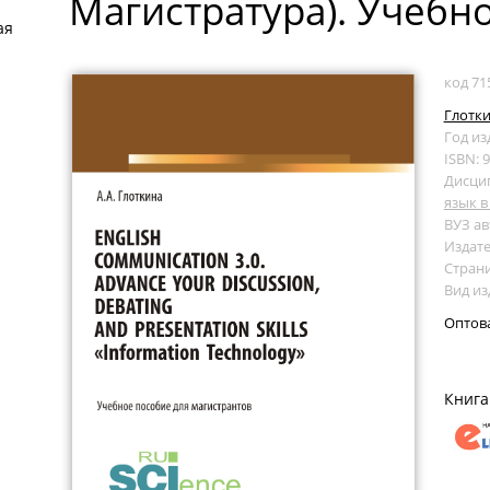
Магистратура). Учебн
ая
код 71
Глотки
Год из
ISBN: 
Дисци
язык 
ВУЗ ав
Издате
Страни
Вид из
Оптов
Книга