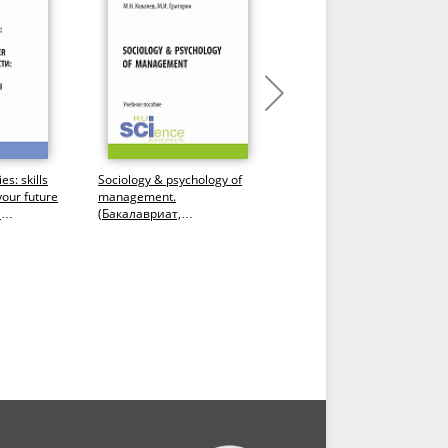
es: skills
Sociology & psychology of
Professional Discourse in
your future
management.
Energy Business. Vocabula
я
(Бакалавриат,
and Speaking. Английски
к и...
Магистратура). Учебное
язык. (Бакалавриат,...
пособие.