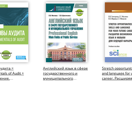
удита =
Английский язык в сфере
Stretch opportuniti
als of Audit +
государственного и
and language for 
ение.
муниципального
career. Расширя
риат). Учебное
управления = Professional
возможности: язы
English: Main...