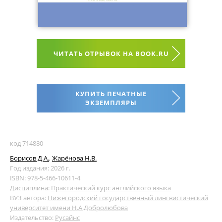
ЧИТАТЬ ОТРЫВОК НА BOOK.RU
КУПИТЬ ПЕЧАТНЫЕ
ЭКЗЕМПЛЯРЫ
код 714880
Борисов Д.А.
,
Жарёнова Н.В.
Год издания: 2026 г.
ISBN: 978-5-466-10611-4
Дисциплина:
Практический курс английского языка
ВУЗ автора:
Нижегородский государственный лингвистический
университет имени Н.А.Добролюбова
Издательство:
Русайнс