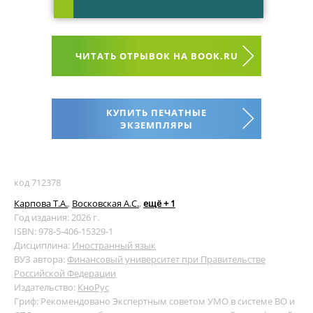
ЧИТАТЬ ОТРЫВОК НА BOOK.RU
КУПИТЬ ПЕЧАТНЫЕ
ЭКЗЕМПЛЯРЫ
код 712378
Карпова Т.А.
,
Восковская А.С.
,
ещё + 1
Год издания: 2026 г.
ISBN: 978-5-406-15329-1
Дисциплина:
Иностранный язык
ВУЗ автора:
Финансовый университет при Правительстве
Российской Федерации
Издательство:
КноРус
Гриф: Рекомендовано Экспертным советом УМО в системе ВО и